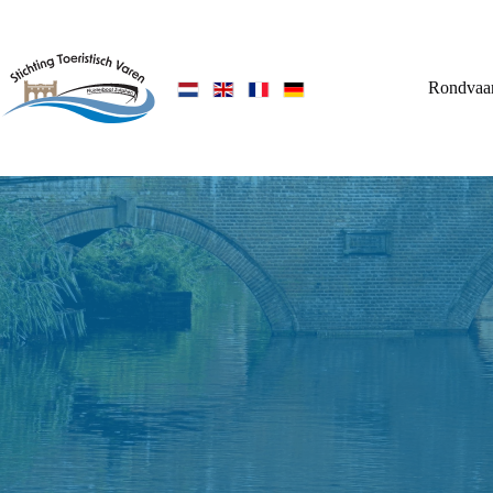
Ga
naar
de
inhoud
Rondvaar