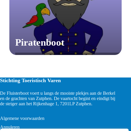
Piratenboot
Stichting Toeristisch Varen
De Fluisterboot voert u langs de mooiste plekjes aan de Berkel
en de grachten van Zutphen. De vaartocht begint en eindigt bij
de steiger aan het Rijkenhage 1, 7201LP Zutphen.
Algemene voorwaarden
Annuleren